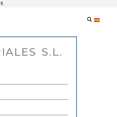
55
ALES S.L.