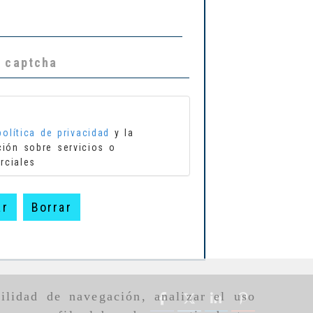
política de privacidad
y la
ción sobre servicios o
rciales
ar
Borrar
ilidad de navegación, analizar el uso