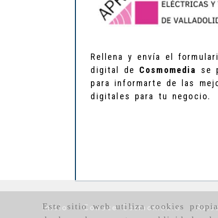
Rellena y envía el formula
digital de
Cosmomedia
se p
para informarte de las mej
digitales para tu negocio.
Este sitio web utiliza cookies propi
Inicio
Conoce Cosmomedia
Avis