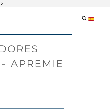
55
ADORES
 - APREMIE